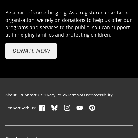
Be a part of something big. As a registered charitable
organization, we rely on donations to help us offer our
programs and services to the public. You can support
us in helping families and protecting children.
DONATE NOW
Footer navigation
About Us
Contact Us
Privacy Policy
Terms of Use
Accessibility
Connect with us: